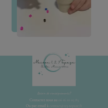
Besoin de renseignements?
Contactez nous au
06 16 10 03 83
Ou par email à
contact@123-topaze.fr