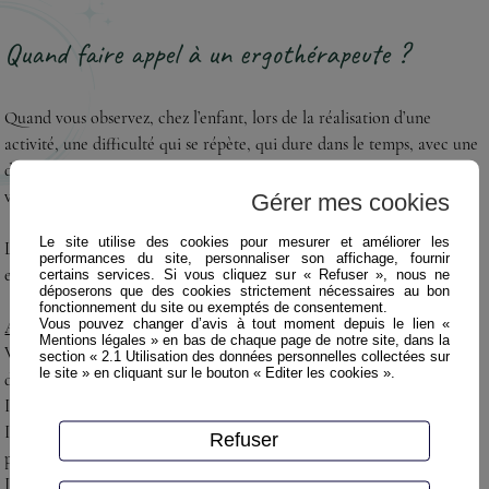
Quand faire appel à un ergothérapeute ?
Quand vous observez, chez l’enfant, lors de la réalisation d’une
activité, une difficulté qui se répète, qui dure dans le temps, avec une
différence significative par rapport aux enfants du même âge et qui
vous angoisse.
Gérer mes cookies
Le site utilise des cookies pour mesurer et améliorer les
Les raisons pour lesquelles vous pouvez nous consulter chez l’enfant
performances du site, personnaliser son affichage, fournir
en maternelle/ primaire peuvent être les suivants :
certains services. Si vous cliquez sur « Refuser », nous ne
déposerons que des cookies strictement nécessaires au bon
fonctionnement du site ou exemptés de consentement.
Vous pouvez changer d’avis à tout moment depuis le lien «
Au niveau moteur
:
Mentions légales » en bas de chaque page de notre site, dans la
Votre enfant st maladroit : il tombe souvent, fait tomber ce qu’il a
section « 2.1 Utilisation des données personnelles collectées sur
le site » en cliquant sur le bouton « Editer les cookies ».
dans les mains. Il ne court pas correctement.
Il n’arrive pas à faire du vélo. Il n’arrive pas à apprendre à nager.
Il n’aime pas le sport. Il coordonne mal ses gestes : a des difficultés
Refuser
pour attraper un ballon, pour viser.
Il a des difficultés à bien tenir son crayon, à écrire, à découper, à